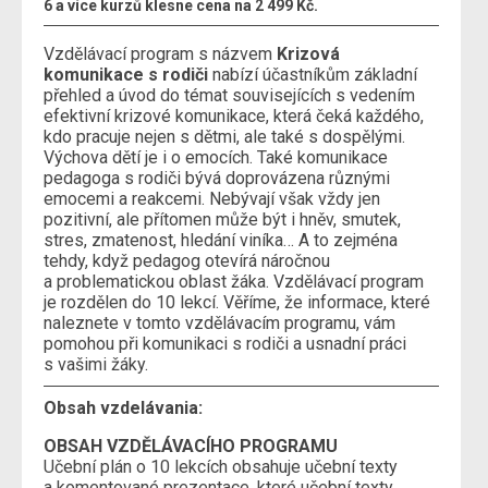
6 a více kurzů klesne cena na 2 499 Kč.
Vzdělávací program s názvem
Krizová
komunikace s rodiči
nabízí účastníkům základní
přehled a úvod do témat souvisejících s vedením
efektivní krizové komunikace, která čeká každého,
kdo pracuje nejen s dětmi, ale také s dospělými.
Výchova dětí je i o emocích. Také komunikace
pedagoga s rodiči bývá doprovázena různými
emocemi a reakcemi. Nebývají však vždy jen
pozitivní, ale přítomen může být i hněv, smutek,
stres, zmatenost, hledání viníka… A to zejména
tehdy, když pedagog otevírá náročnou
a problematickou oblast žáka. Vzdělávací program
je rozdělen do 10 lekcí. Věříme, že informace, které
naleznete v tomto vzdělávacím programu, vám
pomohou při komunikaci s rodiči a usnadní práci
s vašimi žáky.
Obsah vzdelávania:
OBSAH VZDĚLÁVACÍHO PROGRAMU
Učební plán o 10 lekcích obsahuje učební texty
a komentované prezentace, které učební texty