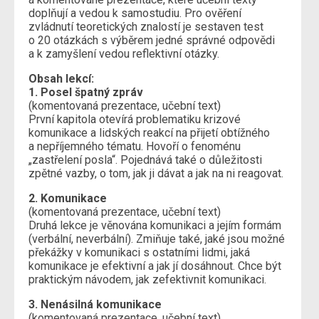
doplňují a vedou k samostudiu. Pro ověření
zvládnutí teoretických znalostí je sestaven test
o 20 otázkách s výběrem jedné správné odpovědi
a k zamyšlení vedou reflektivní otázky.
Obsah lekcí:
1. Posel špatný zpráv
(komentovaná prezentace, učební text)
První kapitola otevírá problematiku krizové
komunikace a lidských reakcí na přijetí obtížného
a nepříjemného tématu. Hovoří o fenoménu
„zastřelení posla“. Pojednává také o důležitosti
zpětné vazby, o tom, jak ji dávat a jak na ni reagovat.
2. Komunikace
(komentovaná prezentace, učební text)
Druhá lekce je věnována komunikaci a jejím formám
(verbální, neverbální). Zmiňuje také, jaké jsou možné
překážky v komunikaci s ostatními lidmi, jaká
komunikace je efektivní a jak jí dosáhnout. Chce být
praktickým návodem, jak zefektivnit komunikaci.
3. Nenásilná komunikace
(komentovaná prezentace, učební text)