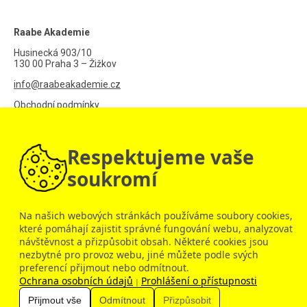
Raabe Akademie
Husinecká 903/10
130 00 Praha 3 – Žižkov
info@raabeakademie.cz
Obchodní podmínky
Ochrana osobních údajů
Respektujeme vaše
Vzdělávání
Vzdělávání pro jednotlivce
soukromí
Vzdělávání sborovny
Webináře Raabe
Na našich webových stránkách používáme soubory cookies,
které pomáhají zajistit správné fungování webu, analyzovat
Informace
návštěvnost a přizpůsobit obsah. Některé cookies jsou
nezbytné pro provoz webu, jiné můžete podle svých
Návod pro jednotlivce a školy
preferencí přijmout nebo odmítnout.
Ochrana osobních údajů
Prohlášení o přístupnosti
© 2009 – 2026 Raabe Akademie
|
Přijmout vše
Odmítnout
Přizpůsobit