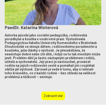
PaedDr. Katarína Winterová
Autorka působí jako sociální pedagožka, rodičovská
poradkyně a koučka v soukromé praxi. Vystudovala
Pedagogickou fakultu Univerzity Komenského v Bratislavě.
Dlouhodobě se věnuje dětem, rodičovskému poradenství a
koučinku, píše články o výchově. Je přesvědčena, že
neexistuje dobré nebo zlé dítě, i když se to tak mnohým může
jevit. Problém dětí je často zástupným problémem rodičů,
učitelů a vychovatelů. Její prací je naslouchat, provázet
rodiče na jejich rodičovské cestě a pomáhat jim rozplétat
obtíže při výchově. Zároveň je vede k tomu, aby si všímali
toho krásného, co v každé rodině – bez ohledu na velikost
problémů a těžkostí – existuje.
Zobrazit vše