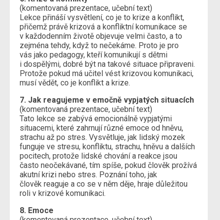
(komentovaná prezentace, učební text)
Lekce přináší vysvětlení, co je to krize a konflikt,
přičemž právě krizová a konfliktní komunikace se
v každodenním životě objevuje velmi často, a to
zejména tehdy, když to nečekáme. Proto je pro
vás jako pedagogy, kteří komunikují s dětmi
i dospělými, dobré být na takové situace připraveni.
Protože pokud má učitel vést krizovou komunikaci,
musí vědět, co je konflikt a krize.
7. Jak reagujeme v emočně vypjatých situacích
(komentovaná prezentace, učební text)
Tato lekce se zabývá emocionálně vypjatými
situacemi, které zahrnují různé emoce od hněvu,
strachu až po stres. Vysvětluje, jak lidský mozek
funguje ve stresu, konfliktu, strachu, hněvu a dalších
pocitech, protože lidské chování a reakce jsou
často neočekávané, tím spíše, pokud člověk prožívá
akutní krizi nebo stres. Poznání toho, jak
člověk reaguje a co se v něm děje, hraje důležitou
roli v krizové komunikaci.
8. Emoce
(komentovaná prezentace, učební text)