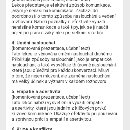
Lekce představuje efektivní způsob komunikace,
jakým je nenásilná komunikace. Zachází do
podrobností o tomto způsobu naslouchání a vedení
rozhovoru. Nabízí poznatky o efektivitě využití
nenásilné komunikace a také tipy, jak se jí naučit
nejen při práci s žáky, ale i při setkání s rodiči.
4. Umění naslouchat
(komentovaná prezentace, učební text)
Tato lekce je věnována umění naslouchat druhému.
Přibližuje způsoby naslouchání, jako je empatické
naslouchání, a také vysvětluje tři úrovně naslouchání,
které jsou důležité pro každou konverzaci. Mluví
o tom, že nejen mluvení, ale zejména naslouchání
má velký účinek a význam v každém rozhovoru.
5. Empatie a asertivita
(komentovaná prezentace, učební text)
Tato lekce nabízí vysvětlení a využití empatie
a asertivity, které jsou jedním z klíčových prvků
krizové komunikace. Ukazuje efektivitu při používání
a správnou práci s empatií a asertivitou.
6. Krize a konflikty