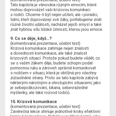
Tato kapitola je věnována různým emocím, které
mohou doprovázet vaši krizovou komunikaci
s rodiči. Chceme-li být nejen učiteli, ale i poradci,
lidmi, kteří doprovázejí své žáky, potřebujeme znát
různé životní události, nacházet jejich smysl a také
znát hybnou sílu lidské činnosti, kterou jsou emoce.
9. Co se děje, když…?
(komentovaná prezentace, učební text)
Krizová komunikace zahrnuje nejen znalosti
a dovednosti komunikace, ale také znalost
krizových situací. Protože pokud budete vědět, co
se s vaším žákem děje, budete schopni podat
pomocnou ruku a zároveň správně komunikovat
s rodičem v situaci, která je obtížná pro všechny
zúčastněné strany. Proto se tato kapitola zabývá
některými náročnými a ohrožujícími situacemi, jako
je sebepoškozování, šikana, sebevražedné
myšlenky, ale také rozvod rodičů.
10. Krizová komunikace
(komentovaná prezentace, učební text)
Závěrečná lekce shrnuje jednotlivé kroky efektivní