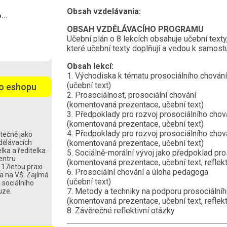
Obsah vzdelávania:
...
OBSAH VZDĚLÁVACÍHO PROGRAMU
Učební plán o 8 lekcích obsahuje učební texty
které učební texty doplňují a vedou k samostu
Obsah lekcí:
1. Východiska k tématu prosociálního chování
(učební text)
o eshopu
2. Prosociálnost, prosociální chování
(komentovaná prezentace, učební text)
3. Předpoklady pro rozvoj prosociálního chov
(komentovaná prezentace, učební text)
4. Předpoklady pro rozvoj prosociálního chová
stečně jako
zdělávacích
(komentovaná prezentace, učební text)
elka a ředitelka
5. Sociálně-morální vývoj jako předpoklad pro
entru
(komentovaná prezentace, učební text, reflekt
17letou praxi
6. Prosociální chování a úloha pedagoga
ka na VŠ. Zajímá
(učební text)
 sociálního
7. Metody a techniky na podporu prosociálníh
uze.
(komentovaná prezentace, učební text, reflekt
8. Závěrečné reflektivní otázky