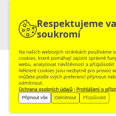
Respektujeme v
soukromí
Na našich webových stránkách používáme 
cookies, které pomáhají zajistit správné fun
webu, analyzovat návštěvnost a přizpůsobit
Raabe Akademie
Vzdělává
Některé cookies jsou nezbytné pro provoz w
Husinecká 903/10
Vzdělávání
můžete podle svých preferencí přijmout ne
130 00 Praha 3 – Žižkov
odmítnout.
Vzděláván
Ochrana osobních údajů
Prohlášení o přís
|
info@raabeakademie.cz
Webináře 
Přijmout vše
Odmítnout
Přizpůsobit
Obchodní podmínky
Ochrana osobních údajů