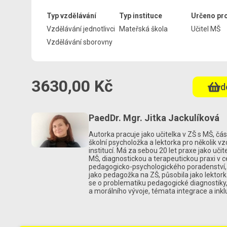
Typ vzdělávání
Typ instituce
Určeno pro
Vzdělávání jednotlivci
Mateřská škola
Učitel MŠ
Vzdělávání sborovny
3630,00 Kč
d
PaedDr. Mgr. Jitka Jackulíková
Autorka pracuje jako učitelka v ZŠ s MŠ, čá
školní psycholožka a lektorka pro několik v
institucí. Má za sebou 20 let praxe jako učit
MŠ, diagnostickou a terapeutickou praxi v c
pedagogicko-psychologického poradenství, 
jako pedagožka na ZŠ, působila jako lektor
se o problematiku pedagogické diagnostiky,
a morálního vývoje, témata integrace a inkl