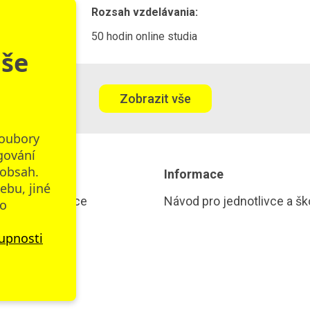
Rozsah vzdelávania:
50 hodin online studia
aše
Zobrazit vše
soubory
gování
 obsah.
ní
Informace
ebu, jiné
 pro jednotlivce
Návod pro jednotlivce a šk
bo
í sborovny
tupnosti
Raabe